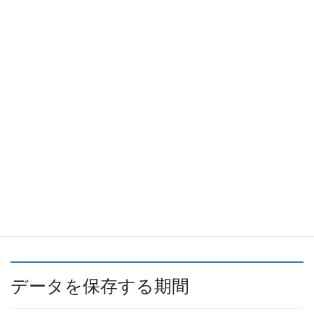
これらのサイトは、あなたのデータを収集したり、Cookie を使っ
たり、サードパーティによる追加トラッキングを埋め込んだり、
あなたと埋め込みコンテンツとのやりとりを監視したりすること
があります。アカウントを使ってそのサイトにログイン中の場
合、埋め込みコンテンツとのやりとりのトラッキングも含まれま
す。
アナリティクス
あなたのデータの共有先
データを保存する期間